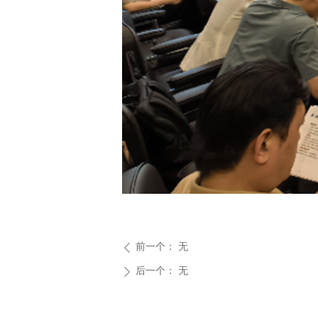
前一个：
无
ꄴ
后一个：
无
ꄲ