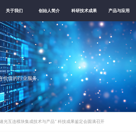
关于我们
创始人简介
科研技术成果
产品与应用
关于我们
创始人简介
科研技术成果
产品与应用
有价值的行业服务。
速光互连模块集成技术与产品” 科技成果鉴定会圆满召开